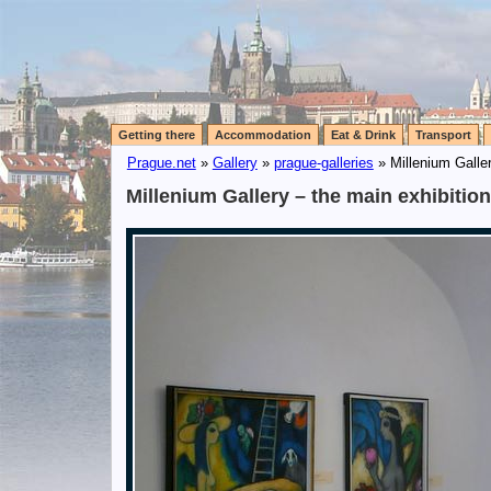
Getting there
Accommodation
Eat & Drink
Transport
Prague.net
»
Gallery
»
prague-galleries
» Millenium Galler
Millenium Gallery – the main exhibitio