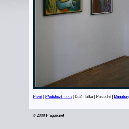
První
|
Předchozí fotka
| Další fotka | Poslední |
Miniatur
© 2008 Prague.net |