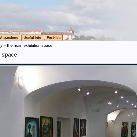
Attractions
Useful Info
For Kids
y – the main exhibition space
n space